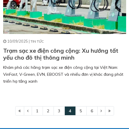
10/09/2025 |
TIN TỨC
Trạm sạc xe điện công cộng: Xu hướng tất
yếu cho đô thị thông minh
Khám phá các hãng trạm sạc xe điện công cộng tại Việt Nam:
VinFast, V-Green, EVN, EBOOST và nhiều đơn vị khác đang phát
triển hạ tầng xanh
1
2
3
4
5
6