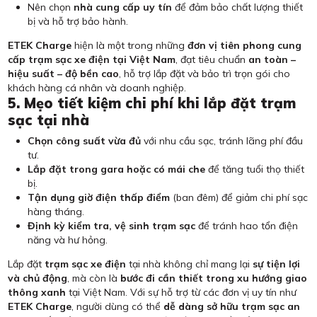
Nên chọn
nhà cung cấp uy tín
để đảm bảo chất lượng thiết
bị và hỗ trợ bảo hành.
ETEK Charge
hiện là một trong những
đơn vị tiên phong cung
cấp trạm sạc xe điện tại Việt Nam
, đạt tiêu chuẩn
an toàn –
hiệu suất – độ bền cao
, hỗ trợ lắp đặt và bảo trì trọn gói cho
khách hàng cá nhân và doanh nghiệp.
5. Mẹo tiết kiệm chi phí khi lắp đặt trạm
sạc tại nhà
Chọn công suất vừa đủ
với nhu cầu sạc, tránh lãng phí đầu
tư.
Lắp đặt trong gara hoặc có mái che
để tăng tuổi thọ thiết
bị.
Tận dụng giờ điện thấp điểm
(ban đêm) để giảm chi phí sạc
hàng tháng.
Định kỳ kiểm tra, vệ sinh trạm sạc
để tránh hao tổn điện
năng và hư hỏng.
Lắp đặt
trạm sạc xe điện
tại nhà không chỉ mang lại
sự tiện lợi
và chủ động
, mà còn là
bước đi cần thiết trong xu hướng giao
thông xanh
tại Việt Nam. Với sự hỗ trợ từ các đơn vị uy tín như
ETEK Charge
, người dùng có thể
dễ dàng sở hữu trạm sạc an