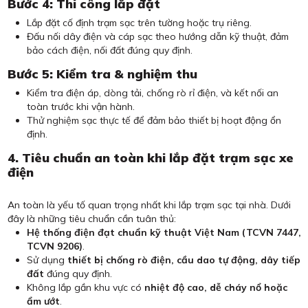
Bước 4: Thi công lắp đặt
Lắp đặt cố định trạm sạc trên tường hoặc trụ riêng.
Đấu nối dây điện và cáp sạc theo hướng dẫn kỹ thuật, đảm
bảo cách điện, nối đất đúng quy định.
Bước 5: Kiểm tra & nghiệm thu
Kiểm tra điện áp, dòng tải, chống rò rỉ điện, và kết nối an
toàn trước khi vận hành.
Thử nghiệm sạc thực tế để đảm bảo thiết bị hoạt động ổn
định.
4. Tiêu chuẩn an toàn khi lắp đặt trạm sạc xe
điện
An toàn là yếu tố quan trọng nhất khi lắp trạm sạc tại nhà. Dưới
đây là những tiêu chuẩn cần tuân thủ:
Hệ thống điện đạt chuẩn kỹ thuật Việt Nam (TCVN 7447,
TCVN 9206)
.
Sử dụng
thiết bị chống rò điện, cầu dao tự động, dây tiếp
đất
đúng quy định.
Không lắp gần khu vực có
nhiệt độ cao, dễ cháy nổ hoặc
ẩm ướt
.