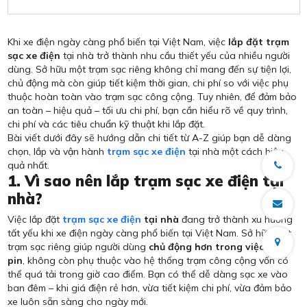
Khi xe điện ngày càng phổ biến tại Việt Nam, việc
lắp đặt trạm
sạc xe điện
tại nhà trở thành nhu cầu thiết yếu của nhiều người
dùng. Sở hữu một trạm sạc riêng không chỉ mang đến sự tiện lợi,
chủ động mà còn giúp tiết kiệm thời gian, chi phí so với việc phụ
thuộc hoàn toàn vào trạm sạc công cộng. Tuy nhiên, để đảm bảo
an toàn – hiệu quả – tối ưu chi phí, bạn cần hiểu rõ về quy trình,
chi phí và các tiêu chuẩn kỹ thuật khi lắp đặt.
Bài viết dưới đây sẽ hướng dẫn chi tiết từ A-Z giúp bạn dễ dàng
chọn, lắp và vận hành
trạm sạc xe điện
tại nhà một cách hiệu
quả nhất.
1. Vì sao nên lắp trạm sạc xe điện tại
nhà?
Việc lắp đặt
trạm sạc xe điện
tại nhà
đang trở thành xu hướng
tất yếu khi xe điện ngày càng phổ biến tại Việt Nam. Sở hữu một
trạm sạc riêng giúp người dùng
chủ động hơn trong việc sạc
pin
, không còn phụ thuộc vào hệ thống trạm công cộng vốn có
thể quá tải trong giờ cao điểm. Bạn có thể dễ dàng sạc xe vào
ban đêm – khi giá điện rẻ hơn, vừa tiết kiệm chi phí, vừa đảm bảo
xe luôn sẵn sàng cho ngày mới.