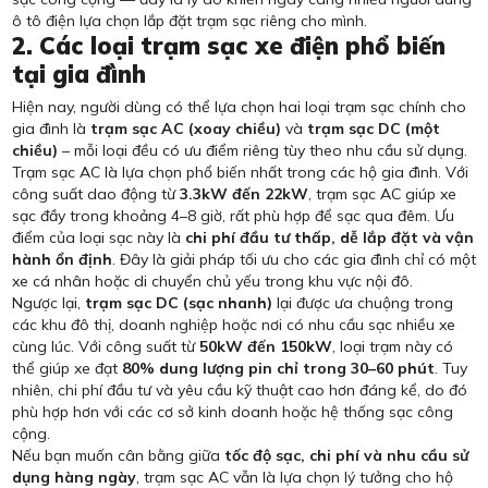
ô tô điện lựa chọn lắp đặt trạm sạc riêng cho mình.
2. Các loại trạm sạc xe điện phổ biến
tại gia đình
Hiện nay, người dùng có thể lựa chọn hai loại trạm sạc chính cho
gia đình là
trạm sạc AC (xoay chiều)
và
trạm sạc DC (một
chiều)
– mỗi loại đều có ưu điểm riêng tùy theo nhu cầu sử dụng.
Trạm sạc AC là lựa chọn phổ biến nhất trong các hộ gia đình. Với
công suất dao động từ
3.3kW đến 22kW
, trạm sạc AC giúp xe
sạc đầy trong khoảng 4–8 giờ, rất phù hợp để sạc qua đêm. Ưu
điểm của loại sạc này là
chi phí đầu tư thấp, dễ lắp đặt và vận
hành ổn định
. Đây là giải pháp tối ưu cho các gia đình chỉ có một
xe cá nhân hoặc di chuyển chủ yếu trong khu vực nội đô.
Ngược lại,
trạm sạc DC (sạc nhanh)
lại được ưa chuộng trong
các khu đô thị, doanh nghiệp hoặc nơi có nhu cầu sạc nhiều xe
cùng lúc. Với công suất từ
50kW đến 150kW
, loại trạm này có
thể giúp xe đạt
80% dung lượng pin chỉ trong 30–60 phút
. Tuy
nhiên, chi phí đầu tư và yêu cầu kỹ thuật cao hơn đáng kể, do đó
phù hợp hơn với các cơ sở kinh doanh hoặc hệ thống sạc công
cộng.
Nếu bạn muốn cân bằng giữa
tốc độ sạc, chi phí và nhu cầu sử
dụng hàng ngày
, trạm sạc AC vẫn là lựa chọn lý tưởng cho hộ